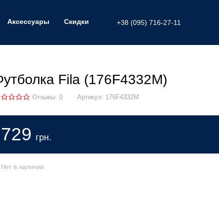
Аксессуары
Скидки
+38 (095) 716-27-11
Футболка Fila (176F4332M)
Отзывы: 0
Артикул:
176F4332M
729
грн.
Нет в наличии